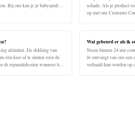
em. Bij ons kan je je babyspullen
schade. Als je product ve
op met ons Customer Car
gestolen of verlore
en?
Wat gebeurd er als ik e
king afsluiten. De dekking van
Neem binnen 24 uur conta
ts één keer af te sluiten voor de
Je ontvangt van ons een 
an de reparatiekosten wanneer het
verhaald kan worden op d