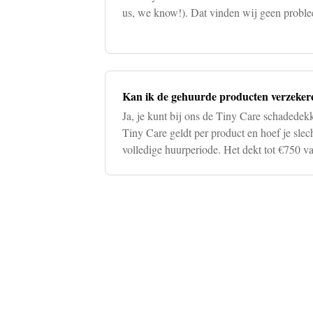
us, we know!). Dat vinden wij geen proble
zorgeloos huren. In het geva
Kan ik de gehuurde producten verzeker
Ja, je kunt bij ons de Tiny Care schadedek
Tiny Care geldt per product en hoef je slech
volledige huurperiode. Het dekt tot €750 v
gehuurde product tijden